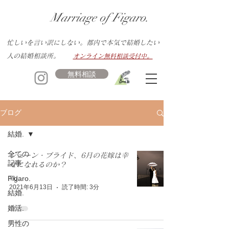
Marriage of Figaro.
忙しいを言い訳にしない。都内で本気で結婚したい
人の結婚相談所。
オンライン無料相談受付中。
無料相談
ブログ
結婚.
全ての
ジューン・ブライド、6月の花嫁は幸
記事
せになれるのか？
Figaro.
YU.
2021年6月13日
読了時間: 3分
結婚.
婚活.
男性の