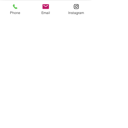
お電話でのお問合せ・ご相談はこちらへ
Phone
Email
Instagram
070-8948-7090
受付時間：平日11:00～20:00／
土・日曜12:00～19:00
休業日：月曜【完全予約制】
個人情報保護方針
日本最大級の結婚相談所ネットワーク
Marriage of Figaro.
は東証一部上場の株式会社IBJ
に正式
加盟している結婚相談所です