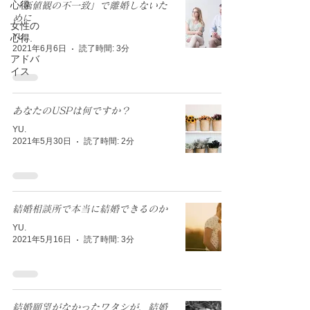
心得.
「価値観の不一致」で離婚しないた
めに
女性の
YU.
心得.
2021年6月6日
読了時間: 3分
アドバ
イス
あなたのUSPは何ですか？
YU.
2021年5月30日
読了時間: 2分
結婚相談所で本当に結婚できるのか
YU.
2021年5月16日
読了時間: 3分
結婚願望がなかったワタシが、結婚