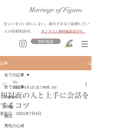
Marriage of Figaro.
忙しいを言い訳にしない。都内で本気で結婚したい
人の結婚相談所。
オンライン無料相談受付中。
無料相談
記事
全ての記事
YU.
全ての記事
2021年5月1日
読了時間: 3分
初対面の人と上手に会話を
Figaro.
するコツ
結婚.
更新日：
2021年7月4日
婚活.
男性の心得.