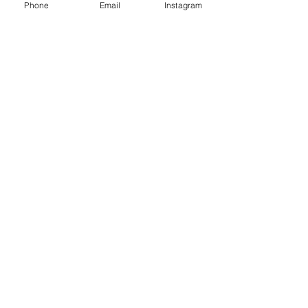
Phone
Email
Instagram
限らない。
#結婚
　＃婚活　＃見た目　＃会話術　
＃コツ　＃心得　＃選ばれる
婚活
会話のコツ
会話術
初対面
心理学
Figaro.
婚活.
男性の心得.