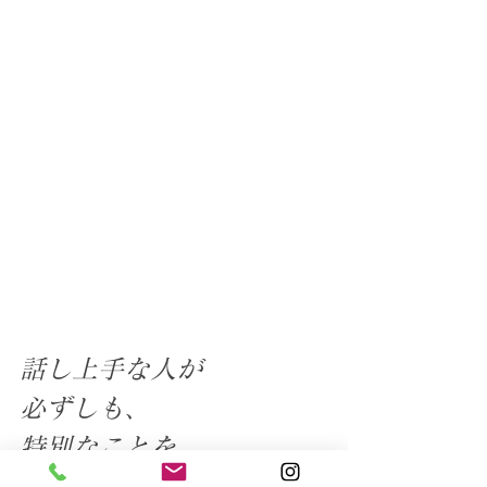
話し上手な人が
必ずしも、
特別なことを
話しているとは